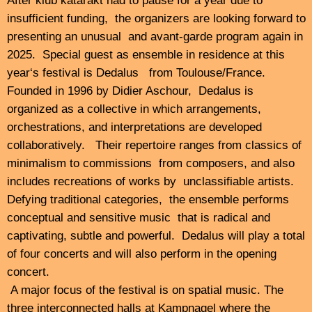
…………………………………………..
Afterwards, from 0:00, the klingding night loop, with
many tracks from
klubkatarakt19
performers – all night
long at
FSK 93.0/101.4 mhz | Webstream |DAB+
……………………….
…………………………………………
klingding • Radiosendung für aktuelle Musik
jeden 3. Freitag im Monat von 22 – 0.00 Uhr
FSK 93.0/101.4 mhz | Webstream |DAB+
Podcasts kurz nach der Radiosendung
Programm und Mitschnitte der Sendungen:
https://hierunda.com/category/radio/
Moderation: Heiner Metzger