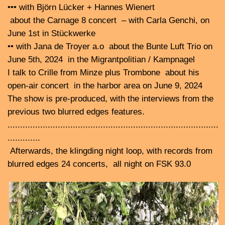
• Jaap Blonk: Stimme, Elektronik + Birgit Ulher: trumpet,
radio, speaker Mo, 10.6.24, 20:00,
Westwerk |
Admiralitätstraße 74
•
Hypochondrische Ängste
: Jorinde Minna Markert:
Stimme, Texte, Philipp Martin: Bass, Komposition, Jan
Frisch: Gitarre
Volker Heuken: Vibraphon, Philipp Scholz: Schlagzeug
Maike Hautz: Performance, +
d.i.p.
: Steph Jacobs:
clarinet, Jana de Jong: guitar, vocals, Zuza Spyczak von
Brzezinska: bass, Louise Vind Nielsen: drums, Lennart
Thiem: synth Di, 11.6.24, 20:00,
MS Stubnitz |
Kirchenpauerkai 26
• Greta Christensen and Camilla Sørensen,
alias "Vinyl -terror & -horror", Ignaz Schick: turntables
bei
Sonopol #29,
Mi, 12.6.24, 22:00,
davor, 20:00,
VaMH Präsentation #88 - der Plattenspieler
als Instrument
C. Sørensen, G. Christensen, I. Schick,
Moderation: Sascha Brosamer
MS Stubnitz | Kirchenpauerkai 26
•
Markus Stockhausen: trumpet + TonArt Ensemble
:
Nicola Kruse, Jutta Hoppe: Violine, Ulla Levens: Violine,
Berimbau, Sven Uber, Manfred Stahnke: Viola, Krischa
Weber: Cello, Georgia Hoppe: Klarinetten/Sax, Ulrike
Lentz: Flöten, Daria Iossifova: Toypiano, Melanie