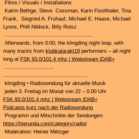
Studio guest:
Tam Thi Pam
Tam Thi Phamis a Vietnamese multimedia composer
improviser, and performer based in Hamburg, Germany.
By merging technology and tradition, poetics and
politics, and the sonic and visual realms,
Pham creates an integrated mode of expression where
music and performance are indivisible parts.
Pham has delved into the unique sounds and extended
techniques of the dan bau, a traditional Vietnamese
instrument, incorporating them into free improvisation