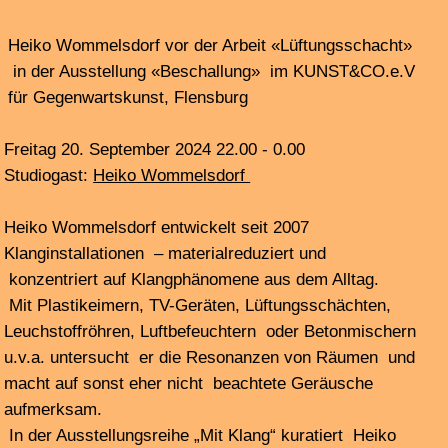
blurred edges 2024
Feature #4
Studiogäste: Björn Lücker + Hannes Wienert mit
Aufnahmen von
Carnage 8
mit Carla Genchi am 1. Juni
in Stückwerke
+ Aufnahmen von blurred edges 2024 Konzerten:
• Sarah Buchner: voice bei
stark bewölkt
im
Künstlerhaus Faktor
Sa, 8.6.24
•
hauptsächlich verdächtig + Richard von der
Schulenburg
Abendmusik imSchaufenster 10.6.24,
Fischmarkt 15
•
Jaap Blonk / Birgit Ulher, Westwerk, 10.6.24
•
Sound Prints, Michael Maierhof, Pablo Mena Escudero
im Warburg-Haus, 11.6.24
•
Greta Christensen and Camilla Sørensen, alias "Vinyl -
terror & -horror"
bei Sonopol #29 am 12.6.24, MS
Stubnitz
• vom h
7 club @blurred edges, 15.6.24 im Künstlerhaus
Faktor
mit dem eventuell | duo (Vera Wahl, Manuela
Villinger),
dem Duo: Xavière Fertin, Emilie Škrijelj, den
sonomathematischen Impulsarchitekten Rolf Bader +
Simon Linke
und dem EMN Trio: Christoph Funabashi, Felix Mayer,
Heiner Metzger