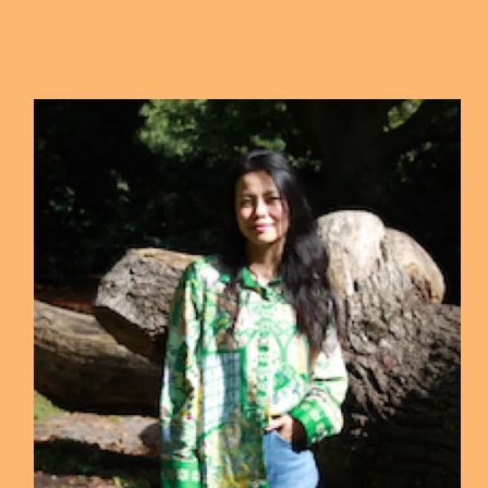
ignored.
In the exhibition series „With Sound“ Heiko
Wommelsdorf is curating an exhibition series in Hamburg
with other sound artists – the next sound installations will
be from September 27, 2024 in the offspace gallery
nachtspeicher23
Lindenstr. 23 20099 Hamburg
—————————————
Afterwards, the klingding night loop with recordings of
Heiko Wommelsdorf’s sound installations – in full length,
all night on FSK 93.0