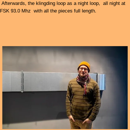
Funktional
Cookies. Bitte sehen Sie
Präferenzen
unsere
Datenschutzrichtlinie
Analytik
für Details.
Marketing
Ausgewä
Ablehnen
Alle
hlte
akzeptier
akzeptier
en
en
Freitag 19. Juli 2024 22.00 - 0.00