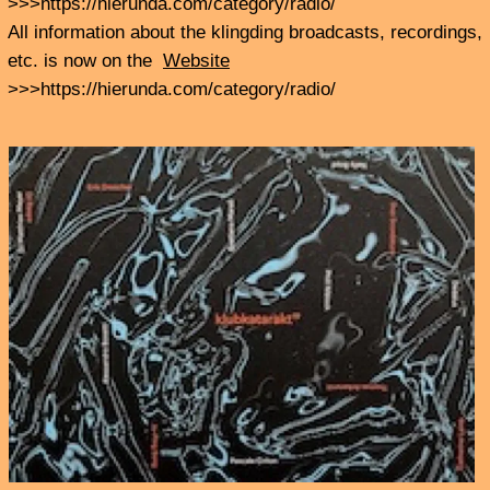
Freitag 20. Dezember 2024 22.00 - 0.00
Interview mit
Michel Chevalier
über die neue
Ur! Geller LP
„Sans Swing“
– rel. 21.12.24
red wig
>>
Release Konzert
21.12.24 im Centro Sociale
(m/ HOWRAH)
Studiogäste:Jan Feddersen + Robert Engelbrecht
präsentieren das
Programm von
klubkatarakt19
Festival für experimentelle Musik
15. – 18. Januar 2025 •
Kampnagel
, Hamburg
klub katarakt präsentiert vom 15. bis zum 18. Januar 2025