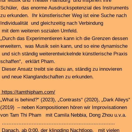
Freitag 18. Oktober 2024 22.00 - 0.00
pick up the tracks #2
tracks von + infos:
von der Kassette „tiles teils“, von
Peter Strickmann
+
A Sun of One’s Own
– eine CD des Wergo Labels mit
Kompositionen von Elnaz Seyedi + ebenfalls bei Wergo
erschienen,
winter music
von John Cage
1958 komponiert in einer Ersteinspielung
von Sabine Liebner: piano
>> der Essay
„Cage als Sündenbock“,
von Patrick
Becker, erschienen in Positionen 140 03/2024 •
Positionen. Texte zur aktuellen Musik
+
Jānis Petraškevičs,
lettischer Komponist +
Stylianos
Dimou
, griechischer Komponist, Dirigent und Interpret
————————————————————-
Danach, der klingding loop als Nachtschleife, die ganze
Nacht bei FSK 93,0 Mhz mit allen Stücken in voller Länge.