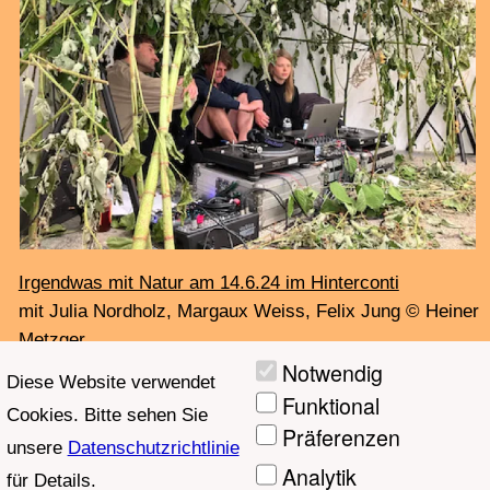
Mehring: Synth, Michael E. Haase: Dan Bau, Gitarre
Fr, 14.6.24, 18:00,
Freie Akademie der Künste in
Hamburg | Klosterwall 23
•
Shuoxin Tan: Computer + Congee Rats aka Dong Zhou:
Violine, Stimme, Elektronik
Fr, 14.6.24, 20:00, Honig
Fabrik, Industriestraße 125-131
•
TonArt String Quartet:
Nicola Kruse, Sven Uber:
Violine, Manfred Stahnke: Viola, Krischa Weber: Cello
Sa. 15.6.24, 18:00,
Forum Neue Musik in der
Christianskirche | Klopstockplatz 2
•
Musikong Bumbong
: Charlotte Simon, Michael Barthel
, Joee Mejias (Manila), Pette Shabu (Quezon City),
Tintin Patrone, So, 16.6.24, 20:00,
Hochschule für Musik
und Theater | Harvestehuder Weg 12 (Eingang:
Milchstraße)
————————————————————
Danach, ab 0:00 oder 02:00, der klingding Nachtloop mit
allen Tracks in voller Länge die ganze Nacht auf FSK
93,0