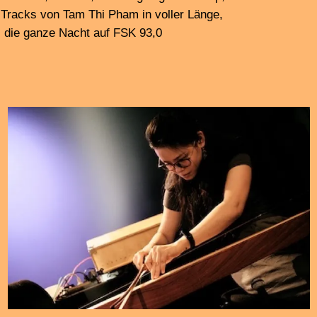
……………………………………………………………..
tracks from + info:
the cassette „tiles teils“, by Peter Strickmann
+ A Sun of One’s Own – a CD from the Wergo label with
compositions by Elnaz Seyedi
+ also published by Wergo, winter music, composed by
John Cage in 1958 in a first recording by Sabine Liebner:
piano
>> the essay „
Cage as a scapegoat“
, by Patrick Becker,
appeared in Positionen 140 03/2024 •
Positionen. Texte
zur aktuellen Musik
+
+ Jānis Petraškevičs, Latvian composer
+ Stylianos Dimou, Greek composer, conductor and
performer
————————————————————-
Afterwards, the klingding loop as a night loop, all night at
FSK 93.0 Mhz with all the pieces full length.