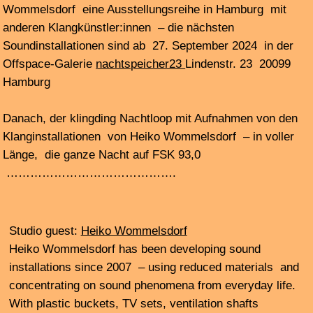
•
Musikong Bumbong
mit Charlotte Simon, Michael
Barthel Joee Mejias (Manila), Pette Shabu (Quezon City)
Tintin Patrone u.v.a. am 16.6.24in der HfMT
…………………………………………………………………
…
Danach, ab 0:00, der klingding Nachtloop mit allen Tracks
in voller Länge *** die ganze Nacht auf FSK 93,0
Emilie Skrijelj + Xavière Fertin
h7 club @ blurred edges 15.6.24 © Judith Haman