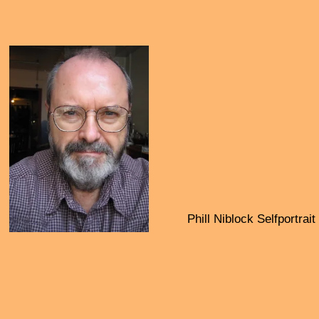
and composition.
She is also a dan bau teacher at the Hochschule für
Musik und Theater Hamburg, inspiring her students to
explore the instrument’s vast expressive potential. Her
artistic journey is a quest to explore individuality while
seeking connection with the broader social environment.
“Experimentation allows me to push the boundaries of
what music can be, creating a dynamic and ever-evolving
artistic practice,” Pham explains. This approach drives
her to continuously innovate and explore new sonic
landscapes.
https://tamthipham.com/
What is behind?" (2023), "Contrasts" (2020), "Dark
Alleys" (2019) - in addition to compositions, we hear
improvisations by Tam Thi Pham
with Camila Nebbia, Dong Zhou and many others
…………………………………………………………………
Afterwards, from 0:00, the klingding night loop, with
many tracks from Tam Thi Pham in full length, all night on
FSK 93.0