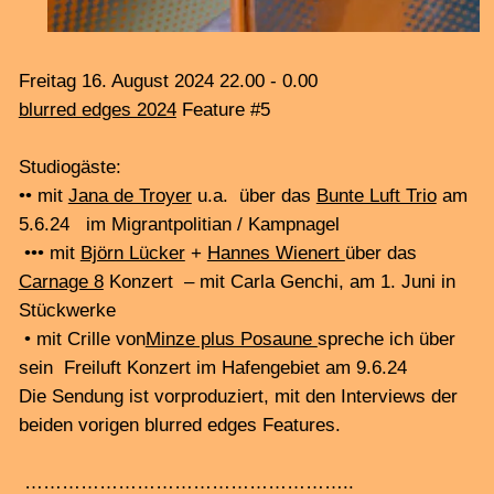
Freitag 17. Mai 2024 22.00 - 0.00
blurred edges 2024
Feature #2
Studiogäste:
•• Hannes Wienert und Björn Lücker stellen ihr Projekt
vor:
Carnage 8
, mit Carla Genchi, am 1. Juni, 18:00 Uhr
in Stückwerke, Admitalitätsstraße 75
•• Jorma Marggraf und Adrian Thieß sprechen über ihr
Konzert
Artificial Resonance
, mit dem Ensemble
chaos|cadence, 14. Juni 20:00 im Tonali Saal, Kleiner
Kielort 3-5
+ Tracks zu
blurred edges 2024
Konzerten
• Ilia Belorukov: electronics + Núria Andorrà:
percussion, Francesca Naibo: e-guitar, Salim(a) Javaid:
saxophone, Matthias Müller: trombone, Gunnar Lettow:
e-bass, Sa, 1.6.24 20:00
Frequenzgänge #99
im
Künstlerhaus FAKTOR | Max-Brauer-Allee 229
• Gravelshard: Olaf Rupp: git, John Hughes: double