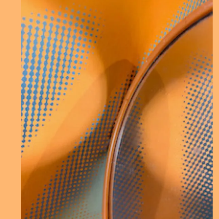
Crille von
Minze plus Posaune
sprechen wir über das
Freiluft Konzert im Hafengebiet am 9.6.24