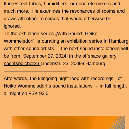
Freitag 21. Juni 2024 22.00 - 0.00
blurred edges 2024
Feature #3
Studiogäste:
•• mit
Jana de Troyer
u.a. über das
Bunte Luft Trio
am
5.6.24 im Migrantpolitian / Kampnagel
+ Aufnahmen von
blurred edges 2024
Konzerten
Frequenzgänge #99
, mit Ilia Belorukov: electronics,
Núria Andorrà: percussion, Francesca Naibo: e-guitar,
Salim(a) Javaid: sax, Matthias Müller: trombone, Gunnar
Lettow: e-bass 1.6.24 im Künstlerhaus Faktor
••
Performances und Klanginstallationen von
Birgit Ulher
und
Seiji Morimoto
in
Strobreden
– Haus für
Klangenthusiasten am 2.6.24
Isabel Anders + Gravelshard
Olaf Rupp: git, John
Hughes: double bass, Luís Vicente: trumpet, Vasco
Trilla: percussion
4.6.24 Alte Druckerei Ottensen
Queller: Eric Falconnier, Joachim Schütz and Till
Steinebach •• und Nur Reflexe: Sor Boucher, Dörte
Habighorst, Michael Steinhauser
am 5.6.24 im Hinterconti
•• Stark Bewölkt
, mit einem Solo von Sarah Buchner am
8.6.24 im Künstlerhaus Faktor
••••
Minze plus Posaune
im Hafengebiet am 9.6.24 • mit