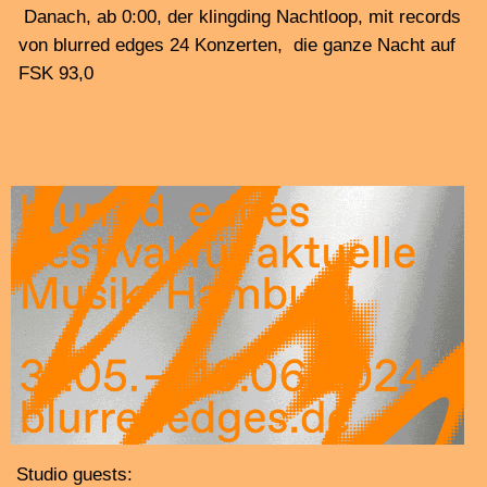
bass, Luís Vicente: trumpet, Vasco Trilla: percussion
beim
Gravelshard CD release concert + Isabel Anders
solo
, Di, 4.6.24, 20:00 Uhr,
Alte Druckerei Ottensen | Bahrenfelder Straße 73d (im
Hinterhof)
• Jana de Troyer: Baritonsaxophon, Tam Thi Pham: Dan
Bau, Jan Wegmann: Modularsynthesizer, als
Bunte Luft Trio
Mi, 5.6.24, 20:00 Uhr, Migrantpolitan,
Kampnagel, Jarrestraße 20
• Nika Son, Felix Kubin, Mitko Mitkov, Louise Vind
Nielsen, Julia Koch, Florian Bräunlich: turntables
Mi, 5.6.24, 22:00 Uhr
Test Tone Departement –
Kompositionen für Schallplattenspieler
Central Congress, Steinstraße 5–7
•
Imago, exp. E-Gitarren Trio
: Michael E. Haase,
Manfred Stahnke, Georgia Ch. Hoppe: E-Gitarre, Fr,
7.6.24, 20:00 Uhr, Heart, Friedensallee 26
• Gregory Büttner, Peter Strickmann: electronics, Sarah
Buchner: voice, Birgit Ulher: trumpet, Michael Thieke:
clarinet, und dem Duo Gliz: Delia Ramos Rodríguez:
violin, Milena Roder: flute Sa, 8.6.24, 20:00,
stark
bewölkt
im
Künstlerhaus Faktor | Max-Brauer-Allee 229
•
Minze plus Posaune
, So, 9.6.24. 16:00 Klütjenfelder
Strasse (In der Kehre)