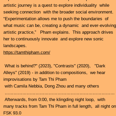
macht auf sonst eher nicht beachtete Geräusche
aufmerksam.
In der Ausstellungsreihe „Mit Klang“ kuratiert Heiko
Wommelsdorf eine Ausstellungsreihe in Hamburg mit
anderen Klangkünstler:innen – die nächsten
Soundinstallationen sind ab 27. September 2024 in der
Offspace-Galerie
nachtspeicher23
Lindenstr. 23 20099
Hamburg
Danach, der klingding Nachtloop mit Aufnahmen von den
Klanginstallationen von Heiko Wommelsdorf – in voller
Länge, die ganze Nacht auf FSK 93,0
…………………………………….
Studio guest:
Heiko Wommelsdorf
Heiko Wommelsdorf has been developing sound
installations since 2007 – using reduced materials and
concentrating on sound phenomena from everyday life.
With plastic buckets, TV sets, ventilation shafts
fluorescent tubes, humidifiers or concrete mixers and
much more. He examines the resonances of rooms and
draws attention to noises that would otherwise be