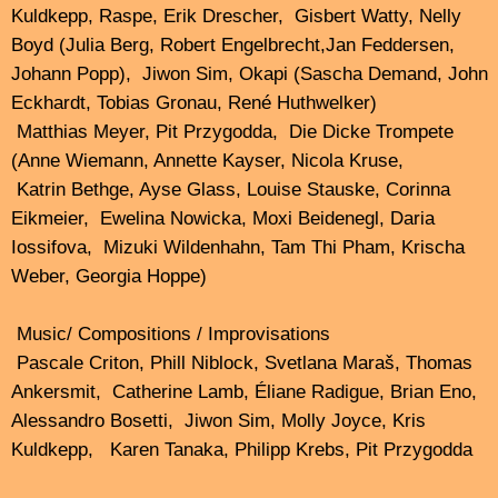
für Musik und Theater Hamburg und inspiriert ihre
Schüler, das enorme Ausdruckspotenzial des Instruments
zu erkunden. Ihr künstlerischer Weg ist eine Suche nach
Individualität und gleichzeitig nach Verbindung
mit dem weiteren sozialen Umfeld.
„Durch das Experimentieren kann ich die Grenzen dessen
erweitern, was Musik sein kann, und so eine dynamische
und sich ständig weiterentwickelnde künstlerische Praxis
schaffen“, erklärt Pham.
Dieser Ansatz treibt sie dazu an, ständig zu innovieren
und neue Klanglandschaften zu erkunden.
https://tamthipham.com/
„What is behind?“ (2023), „Contrasts“ (2020), „Dark Alleys“
(2019) – neben Kompositionen hören wir Improvisationen
von Tam Thi Pham mit Camila Nebbia, Dong Zhou u.v.a.
…………………………………………………………..
Danach, ab 0:00, der klingding Nachtloop, mit vielen
Tracks von Tam Thi Pham in voller Länge,
die ganze Nacht auf FSK 93,0