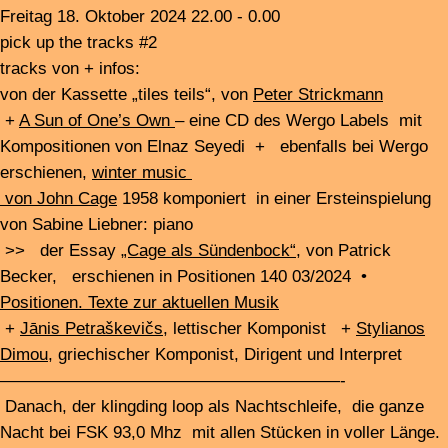
Danach, ab 0:00, der klingding Nachtloop, mit records
von blurred edges 24 Konzerten, die ganze Nacht auf
FSK 93,0
Studio guests:
••• with Björn Lücker + Hannes Wienert
about the Carnage 8 concert – with Carla Genchi, on
June 1st in Stückwerke
•• with Jana de Troyer a.o about the Bunte Luft Trio on
June 5th, 2024 in the Migrantpolitian / Kampnagel
I talk to Crille from Minze plus Trombone about his
open-air concert in the harbor area on June 9, 2024