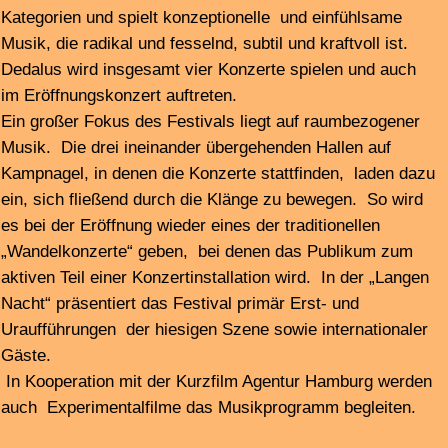
Jiwon Sim, Okapi (Sascha Demand, John Eckhardt,
Tobias Gronau, René Huthwelker), Matthias Meyer, Pit
Przygodda, Die Dicke Trompete (Anne Wiemann, Annette
Kayser, Nicola Kruse, Katrin Bethge, Ayse Glass, Louise
Stauske, Corinna Eikmeier, Ewelina Nowicka, Moxi
Beidenegl, Daria Iossifova, Mizuki Wildenhahn, Tam Thi
Pham, Krischa Weber, Georgia Hoppe)
Musik / Kompositionen / Improvisationen
Pascale Criton, Phill Niblock, Svetlana Maraš, Thomas
Ankersmit, Catherine Lamb, Éliane Radigue, Brian Eno,
Alessandro Bosetti, Jiwon Sim, Molly Joyce, Kris
Kuldkepp, Karen Tanaka, Philipp Krebs, Pit Przygodda
Filme / Visuals / Installationen
Katrin Bethge, Steve Cossman, Karin Fisslthaler, Tina
Frank, Siegried A. Fruhauf, Michael E. Haase, Michael
Lyons, Phill Niblock, Billy Roisz
…………………………………………………………………
…
Danach, ab 0:00, der klingding Nachtloop, mit vielen
Tracks von
klubkatarakt19
Performer:innen – die ganze
Nacht bei
FSK 93.0/101.4 mhz | Webstream |DAB+