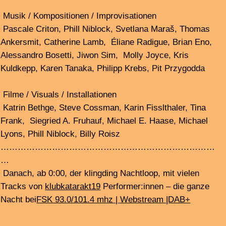
orchestrations, and interpretations are developed
collaboratively. Their repertoire ranges from classics of
minimalism to commissions from composers, and also
includes recreations of works by unclassifiable artists.
Defying traditional categories, the ensemble performs
conceptual and sensitive music that is radical and
captivating, subtle and powerful. Dedalus will play a total
of four concerts and will also perform in the opening
concert.
A major focus of the festival is on spatial music. The
three interconnected halls at Kampnagel where the
concerts take place invite you to move fluidly through the
sounds. The opening will once again feature one of the
traditional “walking concerts“, in which the audience
becomes an active part of a concert installation. During
the “Long Night”, the festival will primarily present first
and world premieres from the local scene as well as
international guests. In cooperation with the Hamburg
Short Film Agency, experimental films will also
accompany the music program.
Line-up 2025:
Performers
Ensemble Dedalus in Residence (Didier Aschour, Amélie
Berson, Cyprien Busolini, Eric Chalan, Thierry Madiot,