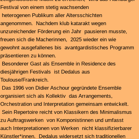
im Eröffnungskonzert auftreten.
Ein großer Fokus des Festivals liegt auf raumbezogener
Musik. Die drei ineinander übergehenden Hallen auf
Kampnagel, in denen die Konzerte stattfinden, laden dazu
ein, sich fließend durch die Klänge zu bewegen. So wird
es bei der Eröffnung wieder eines der traditionellen
„Wandelkonzerte“ geben, bei denen das Publikum zum
aktiven Teil einer Konzertinstallation wird. In der „Langen
Nacht“ präsentiert das Festival primär Erst- und
Uraufführungen der hiesigen Szene sowie internationaler
Gäste.
In Kooperation mit der Kurzfilm Agentur Hamburg werden
auch Experimentalfilme das Musikprogramm begleiten.
das Line-up 2025:
Performer*innen
Ensemble Dedalus in Residence (Didier Aschour, Amélie
Berson, Cyprien Busolini. Eric Chalan, Thierry Madiot,
Pierre-Stéphane Meugé, Christian Pruvost, Silvia Tarozzi,
Deborah Walker), Svetlana Maraš, Ju-Ping Song,
Thomas Ankersmit, Duo Scordatura (Elisabeth Smalt,
Alfrun Schmid), Gregory Büttner, Kris Kuldkepp, Raspe,
Erik Drescher, Gisbert Watty, Nelly Boyd (Julia Berg,
Robert Engelbrecht, Jan Feddersen, Johann Popp),