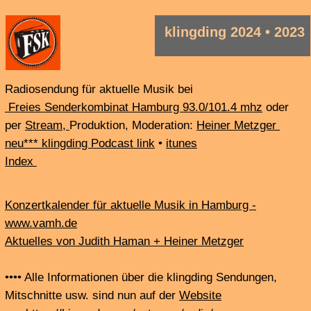
klingding 2024 • 2023
Radiosendung für aktuelle Musik bei
Freies Senderkombinat Hamburg 93.0/101.4 mhz
oder
per
Stream,
Produktion, Moderation:
Heiner Metzger
neu*** klingding Podcast link
•
itunes
Index
Konzertkalender für aktuelle Musik in Hamburg -
www.vamh.de
Aktuelles von Judith Haman + Heiner Metzger
•••• Alle Informationen über die klingding Sendungen,
Mitschnitte usw. sind nun auf der
Website
>>>https://hierunda.com/category/radio/
All information about the klingding broadcasts, recordings,
etc. is now on the
Website
>>>https://hierunda.com/category/radio/