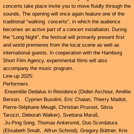
Phill Niblock Selfportrait
Freitag 15. November 2024 22.00 - 0.00
Studiogast:
Tam Thi Pam
Tam Thi Pham ist eine vietnamesische
Multimediakomponistin Improvisatorin und Performerin mit
Sitz in Hamburg. Durch die Verschmelzung von
Technologie und Tradition Poesie und Politik sowie der
akustischen und visuellen Welt schafft Pham
eine integrierte Ausdrucksform, in der Musik und
Performance untrennbare Bestandteile sind
.
Pham hat sich intensiv mit den einzigartigen Klängen
und erweiterten Techniken des Dan Bau, eines
traditionellen vietnamesischen Instruments, beschäftigt
und diese in freie Improvisation und Komposition
einfließen lassen.
Sie ist außerdem Dan-Bau-Lehrerin an der Hochschule