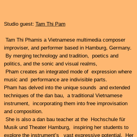
Heiko Wommelsdorf vor der Arbeit «Lüftungsschacht»
in der Ausstellung «Beschallung» im KUNST&CO.e.V
für Gegenwartskunst, Flensburg
Freitag 20. September 2024 22.00 - 0.00
Studiogast:
Heiko Wommelsdorf
Heiko Wommelsdorf entwickelt seit 2007
Klanginstallationen – materialreduziert und
konzentriert auf Klangphänomene aus dem Alltag.
Mit Plastikeimern, TV-Geräten, Lüftungsschächten,
Leuchstoffröhren, Luftbefeuchtern oder Betonmischern
u.v.a. untersucht er die Resonanzen von Räumen und