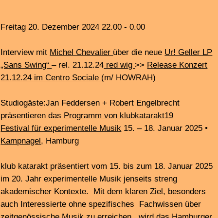
im 20. Jahr experimentelle Musik jenseits streng
akademischer Kontexte. Mit dem klaren Ziel, besonders
auch Interessierte ohne spezifisches Fachwissen über
zeitgenössische Musik zu erreichen, wird das Hamburger
Festival von einem stetig wachsenden
heterogenen Publikum aller Altersschichten
angenommen. Nachdem klub katarakt wegen
unzureichender Förderung ein Jahr pausieren musste,
freuen sich die Macherinnen, 2025 wieder ein wie
gewohnt ausgefallenes bis avantgardistisches Programm
präsentieren zu können.
Besonderer Gast als Ensemble in Residence des
diesjährigen Festivals ist Dedalus aus
Toulouse/Frankreich.
Das 1996 von Didier Aschour gegründete Ensemble
organisiert sich als Kollektiv das Arrangements,
Orchestration und Interpretation gemeinsam entwickelt.
Sein Repertoire reicht von Klassikern des Minimalismus
zu Auftragswerken von Komponistinnen und umfasst
auch Interpretationen von Werken nicht klassifizierbarer
Künstler*innen. Dedalus widersetzt sich traditionellen
Kategorien und spielt konzeptionelle und einfühlsame
Musik, die radikal und fesselnd, subtil und kraftvoll ist.
Dedalus wird insgesamt vier Konzerte spielen und auch