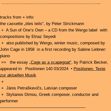
The show is pre-produced, with the interviews from the
previous two blurred edges features.
....................................................................................
.............
Afterwards, the klingding night loop, with records from
blurred edges 24 concerts, all night on FSK 93.0
Irgendwas mit Natur am 14.6.24 im Hinterconti
mit Julia Nordholz, Margaux Weiss, Felix Jung © Heiner
Metzger
Notwendig
Diese Website verwendet