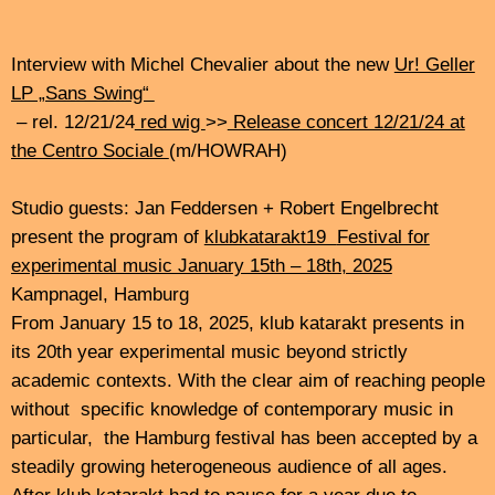
Pierre-Stéphane Meugé, Christian Pruvost, Silvia
Tarozzi, Deborah Walker), Svetlana Maraš,
Ju-Ping Song, Thomas Ankersmit, Duo Scordatura
(Elisabeth Smalt, Alfrun Schmid), Gregory Büttner, Kris
Kuldkepp, Raspe, Erik Drescher, Gisbert Watty, Nelly
Boyd (Julia Berg, Robert Engelbrecht,Jan Feddersen,
Johann Popp), Jiwon Sim, Okapi (Sascha Demand, John
Eckhardt, Tobias Gronau, René Huthwelker)
Matthias Meyer, Pit Przygodda, Die Dicke Trompete
(Anne Wiemann, Annette Kayser, Nicola Kruse,
Katrin Bethge, Ayse Glass, Louise Stauske, Corinna
Eikmeier, Ewelina Nowicka, Moxi Beidenegl, Daria
Iossifova, Mizuki Wildenhahn, Tam Thi Pham, Krischa
Weber, Georgia Hoppe)
Music/ Compositions / Improvisations
Pascale Criton, Phill Niblock, Svetlana Maraš, Thomas
Ankersmit, Catherine Lamb, Éliane Radigue, Brian Eno,
Alessandro Bosetti, Jiwon Sim, Molly Joyce, Kris
Kuldkepp, Karen Tanaka, Philipp Krebs, Pit Przygodda
Films / Visuals / Installations
Katrin Bethge, Steve Cossman, Karin Fisslthaler, Tina
Frank, Siegried A. Fruhauf, Michael E. Haase, Michael
Lyons, Phill Niblock, Billy Roisz