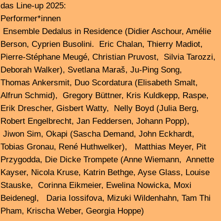
Interview with Michel Chevalier about the new
Ur! Geller
LP „Sans Swing“
– rel. 12/21/24
red wig
>>
Release concert 12/21/24 at
the Centro Sociale
(m/HOWRAH)
Studio guests: Jan Feddersen + Robert Engelbrecht
present the program of
klubkatarakt19
Festival for
experimental music January 15th – 18th, 2025
Kampnagel, Hamburg
From January 15 to 18, 2025, klub katarakt presents in
its 20th year experimental music beyond strictly
academic contexts. With the clear aim of reaching people
without specific knowledge of contemporary music in
particular, the Hamburg festival has been accepted by a
steadily growing heterogeneous audience of all ages.
After klub katarakt had to pause for a year due to
insufficient funding, the organizers are looking forward to
presenting an unusual and avant-garde program again in
2025. Special guest as ensemble in residence at this
year‘s festival is Dedalus from Toulouse/France.
Founded in 1996 by Didier Aschour, Dedalus is
organized as a collective in which arrangements,