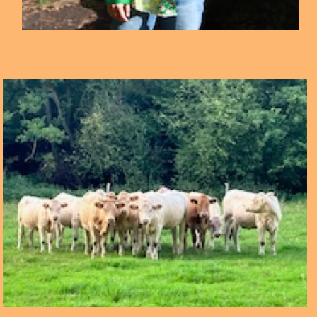
Freitag 16. August 2024 22.00 - 0.00
blurred edges 2024
Feature #5
Studiogäste:
•• mit
Jana de Troyer
u.a. über das
Bunte Luft Trio
am
5.6.24 im Migrantpolitian / Kampnagel
••• mit
Björn Lücker
+
Hannes Wienert
über das
Carnage 8
Konzert – mit Carla Genchi, am 1. Juni in
Stückwerke
• mit Crille von
Minze plus Posaune
spreche ich über
sein Freiluft Konzert im Hafengebiet am 9.6.24
Die Sendung ist vorproduziert, mit den Interviews der
beiden vorigen blurred edges Features.
……………………………………………..