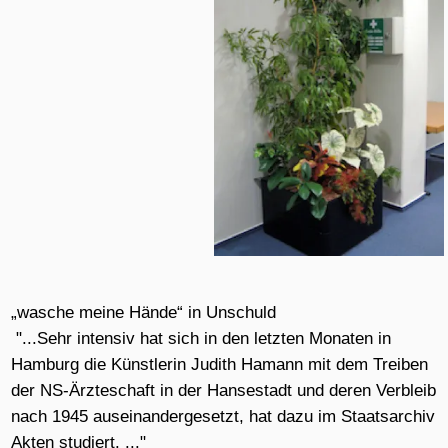
Hamburg die Künstlerin Judith Hamann mit dem Treiben
der NS-Ärzteschaft in der Hansestadt und deren Verbleib
nach 1945 auseinandergesetzt, hat dazu im Staatsarchiv
Akten studiert. ..."
in dem Artikel
„… diese herrliche Unzulänglichkeit des
Vorstellens und des Fühlens“
(6.5.2011) zur "Täter -
Opfer Umkehr: "die Stunde Null"
von Brigitta Huhnke
in NachDenkenSeiten
"Ja, ihr feinen Kunstrichter! Fragt nur immer, was
Wahrheit ist, und greift nach der Thür, weil ihr keine
Antwort auf die Frage abwarten könnt - eure Hände sind
immer gewaschen, es sey, daß ihr Brodt essen wollt,
oder auch, wenn ihr Bluthurtheile gefällt habt - fragt ihr
nicht auch: wodurch ihr die Natur aus dem Wege räumt
?"
(Johann Georg Hamann, 1762, aus: Aesthetica in nuce)
"wasche meine Hände" setzt sich mit dem Bild der Täter
auseinander und versucht, sich der eigenen Haltung zur
Geschichte und Gegenwart bewusst zu werden.