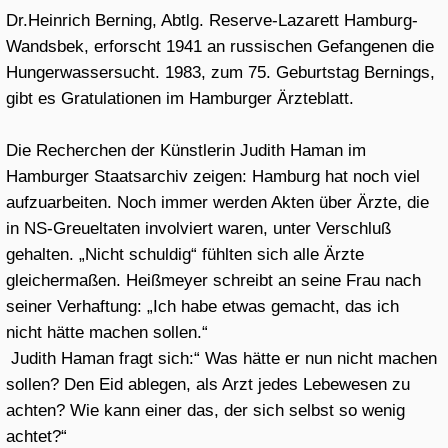
Liege Psalm Book, 13.Jhdt., Belgien