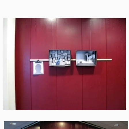
nähern, sondern ebenso der eigenen inneren Haltung zur
Geschichte und Gegenwart.
Nur einige wenige der Täter in Weiß wurden überhaupt
nach dem Krieg zur Rechenschaft gezogen. Die meisten
machten mit hohem Ansehen und ungebrochener
Autorität weiter, in ihren Privatpraxen, als Professoren an
medizinischen Fakultäten, in den Fachverbänden. Einige
waren sogar in den ersten Nachkriegsjahrzehnten als
Gutachter für Überlebende des Holocaust in
Entschädigungsverfahren tätig.
Presse:
taz nord 5.4.2011:
Aufarbeitung des Nationalsozialismus
Was geschah mit den jüdischen Ärzten?
Beim Thema Ärzte und Nationalsozialismus liegt noch
vieles im Dunkeln. Die Historikerin Anna von Villiez
zeigt, dass die Mär vom "roten Hamburg" unzutreffend
ist, die Künstlerin Judith Haman trägt das Thema an
seinen Ort.
Text von Lena Kaiser in der taz Nord 5.4.2011