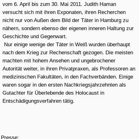
Quellen - Links:
Sadistische Einzeltäter oder Kollektivschuld eines ganzen
Standes? /
50 Jahr Berichterstattung über NS-Verbrechen
von Ärzten in Spiegel und Zeit.
Diplomarbeit Arndt Schweitzer (pdf)
, 1997
Die unerträgliche Schuld der Ärzte
/ Süddeutsche.de,
23.3.2011, von Nina von Hardenberg
Die Kinder vom Bullenhuser Damm
-
ein Filmprojekt mit
Schülerinnen de Gymnasium Grotmoor(2008/2009)
Gedenkstätte Bullenhuser Damm
Die Namen der Nummern Chronologie eines NS -
Verbrechens
/ Interview mit Dr.Lang
Ärzte im Dritten Reich Weiße Kittel und braune Kragen
Evelyn Hauenstein Artikel Thieme Verlag "Ausgerechnet
Medizinstudenten wissen wenig über das dunkelste
Kapitel..."
Ärzte-Verbrechen im Nationalsozialismus
Künftige Ärzte wissen wenig über dieses dunkle Kapitel
der deutschen Geschicht – die Unis lässt das kalt
Markus Stiehm Artikel Thieme Verlag 20.6.2002