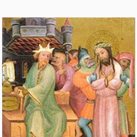
nämlich der Ersatz eines verfaulten Beines durch das
eines verstorbenen Mohren.">
Wikipedia
index
wasche meine Hände #2
,
#3
,
wasche meine Hände 27.1.2015
Protokoll der Recherche über die Ärztekammer Hamburg
beim Staatsarchiv der FH Hamburg, Behörde für Kultur und
Medien, Kattunbleiche 19, 22041 Hamburg, Tel. Lesesaal
42831-3222
Öffnungszeiten: Mo-Mi 10 - 18 Uhr, Do-Fr. 10-16 Uhr
Donnerstag, 17.2.2011
per e-mail (Lesesaal@bkm.Hamburg.de) bestellt: 352-13
Ärztekammer Hamburg Findbuch, Odenweller, Brakmann