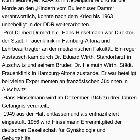
Meister Bertram, um 1390, Christus vor Pilatus
Pontius Pilatus wäscht seine Hände, unbekannter Künstler