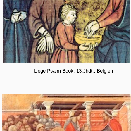
Rothenburgsort und Langenhorn die Approbation nicht zu
entziehen. Enthält: Eingaben verschiedener Verbände,
Privatpersonen - Presseerklärung der
Gesundheitsbehörde.- Zeitungsausschnitts Sammlung.
(mir scheint, ziemlich langweiliges Zeug, Namen werden
nicht genannt.)
Sign.13: Versch. Listen von Hamburger Ärzten:
Enthält: Liste von Ärzten für die Behandlung
Kriegsgeschädigter.- Liste „arischer“ Ärztinnen im Bereich
der Reichsärztekammer. Verzeichnis der
Privatkrankenanstalten, die nach der
Reichsgewerbeordnung zugelassen sind. Adressenliste
Ärztekammer Hamburg.- Liste der Harburger Ärzte unter
40 Jahren. Liste der kinderreichen Hamburger Ärzte in
Hamburg. Bestimmung betr. Meldeordnung für die
Reichsärztekammer.
Alles in Ruhe angeschaut, Frau Koschlik noch mal
daraufhin angesprochen, mir doch Einblick zu gewähren
in die Sign.5. Sie verweist mich auf Unterlagen 221-11, L
Kartei 741-4, K 4152/-----D, ich kann die Filme unter
Aufsicht einsehen, wenn ich eine Bestellung mit
Namensangabe aufgebe.
Gehe um 15.30 Uhr, die Mappen werden zurückgelegt für
den nächsten Tag.