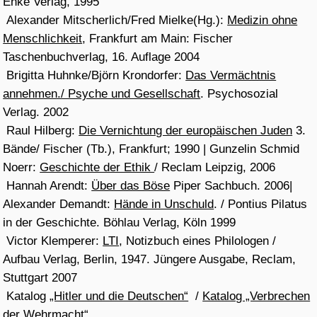
+ DVD, Videocut/prod.: Skrollan Alwert, 40 min
17,80 € ISBN978-3-00-036896-7
Bestellung per mail an: moxnox_at_hierunda.de
oder an: hierunda Verlag
℅
Judith Haman
Möörkenweg 18 F, 21029 Hamburg
Diashow, einige Seiten
>>>
als
Pdf
Gefördert von der Kulturbehörde der Freien und
Hansestadt Hamburg
Pressemitteilung
:
„wasche meine Hände“ eine räumliche Inszenierung von
Judith Haman 6.4. 30.5.2011 |
Kassenärztliche
Vereinigung Hamburg
(KVH)