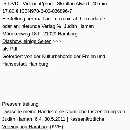
Das Ritual des Händewaschens gehört zum Alltag der
Ärzteschaft. Wie haben sich Ärzte, die in der NS Zeit
aktiv in Prozesse des Folterns, der Menschenversuche
und des Mordens involviert waren danach von ihrem Tun
gereinigt? „Freudig fügte sich die Ärzteschaft“, so zitiert
das Ärzteblatt 2010 die Mentalität involvierter Mediziner.
Berufsverbände fangen an, sich aktiv mit dieser
Geschichte der „Ärzte ohne Gewissen“ (Ernst Klee) zu
befassen.
Aktuell präsentiert die Kassenärztliche Vereinigung
Hamburg in ihren Räumen die Ausstellung „wasche
meine Hände“ der bildenden Künstlerin Judith Haman,
vom 6. April bis zum 30. Mai 2011. Judith Haman
versucht sich mit ihren Exponaten, ihren Recherchen
nicht nur von Außen dem Bild der Täter in Hamburg zu