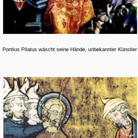
mal die Räumlichkeiten anzuschauen, zu messen und zu
schauen, was sich in der Kantine so tut.
22.2.2011, 17 Uhr
ein Anruf von Frau Koschlik, Staatsarchiv Hamburg, die
Unterlagen hätten sich angefunden, die
Entnazifizierungsbögen dürfe sie mir aber nicht ausliefern,
enthalten vertrauliche Informationen wegen der noch nicht
abgelaufenen Verjährungsfristen.
23.2.2011 10 Uhr
Ich bekomme 3 Ordner, außer der Sign.5:
Personalverwaltung Ärztekammer: Fragebogen der
Ärztekammer Hamburg für Ärztinnen und Ärzte sowie
Mitarbeiter der Ärztekammer betr. politische Aktivitäten
und Zugehörigkeit zu nationalsozialistischen
Organisationen, enthält auch:
Entnazifizierungsfragebögen.
Ich schaue an: Sign.3 Liste der in Groß-Hamburg
niedergelassenen Ärzte (Stand 01.01.1941) 35 Seiten auf
dünnem gelblichem Papier.
Sign.4 Reaktionen auf die Entscheidung der
Ärztekammer und der Gesundheitsbehörde Hamburg, den
an der Euthanasie beteiligten Ärzte am Krankenhaus