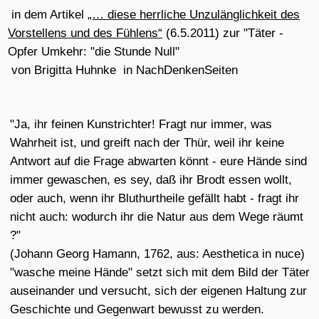
Buchbestand in der Ausstellung:
illiez, Anna von:
Mit aller Kraft verdrängt.Entrechtung und
Verfolgung »nicht arischer« Ärzte in Hamburg 1933 bis
1945.
Dölling u. Galitz, 2009
Ernst Klee:
Deutsche Medizin im Dritten Reich
.
Karrieren
vor und nach 1945
S.Fischer Verlag, Frankfurt
Angelika Ebbinghaus/Klaus Dörner:
Vernichten und
Heilen. Der Nürnberger Ärzteprozess und seine
Folgen.
Aufbau Verlag, Berlin 2001
Peter-Ferdinand Koch:
Menschenversuche. Die tödlichen
Experimente deutscher Ärzte
. Piper, München, 1995
Winfried Kahlke/Stella Reiter-Thiel:
Ethik in der Medizin
Enke Verlag, 1995
Alexander Mitscherlich/Fred Mielke(Hg.):
Medizin ohne
Menschlichkeit
, Frankfurt am Main: Fischer
Taschenbuchverlag, 16. Auflage 2004
Brigitta Huhnke/Björn Krondorfer:
Das Vermächtnis
annehmen./ Psyche und Gesellschaft
. Psychosozial
Verlag. 2002
Raul Hilberg:
Die Vernichtung der europäischen Juden
3.
Bände/ Fischer (Tb.), Frankfurt; 1990 | Gunzelin Schmid
Noerr:
Geschichte der Ethik
/ Reclam Leipzig, 2006
Hannah Arendt:
Über das Böse
Piper Sachbuch. 2006|