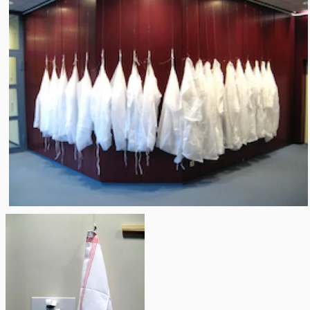
index
Was haben sie in Hamburg getan?
Kurt Heißmeyer, KZ-Arzt in Neuengamme und für die
Morde an den „Kindern vom Bullenhuser Damm“
verantwortlich, konnte nach dem Krieg bis 1963
unbehelligt in der DDR weiterarbeiten.
Prof.Dr.med.Dr.med.h.c.
Hans Hinselmann
war Direktor
der Städt. Frauenklinik in Hamburg-Altona und
Lehrbeauftragter an der medizinischen Fakultät. Ein reger
Austausch kam durch Dr. Eduard Wirth, Standortarzt in
Auschwitz und seinem Bruder, Dr. Helmuth Wirth, Städt.
Frauenklinik in Hamburg-Altona zustande. Er war beteiligt
bei vielen Experimenten an französischen Jüdinnen in
Auschwitz.
Hans Hinselmann wird im Dezember 1946 zu drei Jahren
Gefängnis verurteilt,
1949 aus der Haft entlassen und als entnazifiziert
eingestuft. 1956 wird Hinselmann Ehrenmitglied der
deutschen Gesellschaft für Gynäkologie und
Geburtshilfe.