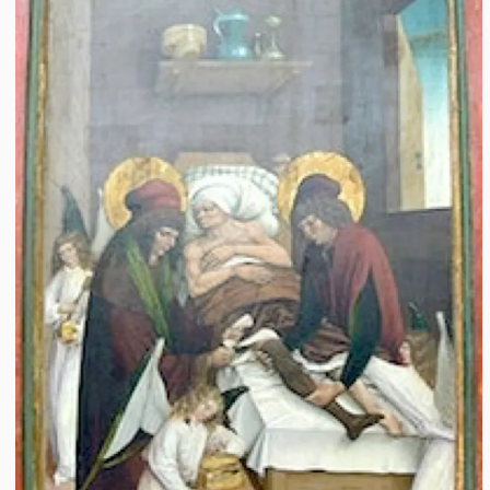
Nr.XII Kategorie: V, German/Public Healt PR/Delnisch
Allowed Prov.
Dirk Hinselmann, Othmarscher Kirchenweg 170,
geb.27.7.27, Student, Fragebogen-Nr. 76443, Fragebogen:
S.K.11.4.50, P, Fachausschuß: S.A. Kategorie: V
Ausgewä
Ablehnen
Alle
hlte
akzeptier
akzeptier
en
en