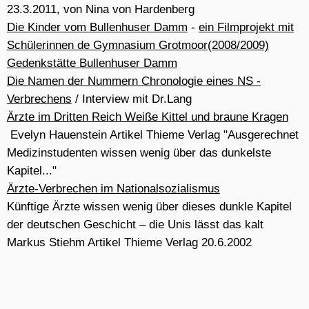
Das Beinwunder der Heiligen Cosmas und Damian,
Altarbild aus Ditzingen, 16.Jhdt.,
Cosmas und Damian sind die Schutzpatrone der Ärzte
"Die Zwillingsbrüder
Cosmas und Damian
(gest. 303 in
Kilikien) waren Ärzte und Märtyrer.(...) Der Legende
zufolge gelang ihnen sogar eine Beintransplantation,