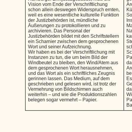
Vision vom Ende der Verschriftlichung
Ar
schon allein deswegen Widerspruch ernten,
Kü
weil es eine wesentliche kulturelle Funktion
So
der Justizbehörden ist, mündliche
In
Äußerungen zu protokollieren und zu
Ma
archivieren. Das Personal der
Na
Justizbehörden bildet mit den Schriftstellern
ka
ein Scharnier zwischen dem gesprochenen
St
Wort und seiner Aufzeichnung.
sc
Wir haben es bei der Verschriftlichung mit
Sc
Instanzen zu tun, die um beim Bild der
Pa
Windbeutel zu bleiben, den Wind/Atem aus
da
dem gesprochenen Wort herausnehmen,
Ar
und das Wort als ein schriftliches Zeugnis
be
gerinnen lassen. Das Medium, auf dem
Es
geschrieben und gelesen wird, ist trotz der
Ge
Vermehrung von Bildschirmen auch
da
weiterhin – und wie die Produktionszahlen
Wi
belegen sogar vermehrt – Papier.
Pa
Ba