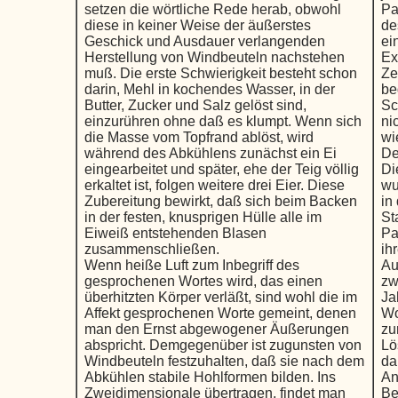
setzen die wörtliche Rede herab, obwohl
Pa
diese in keiner Weise der äußerstes
de
Geschick und Ausdauer verlangenden
ei
Herstellung von Windbeuteln nachstehen
Ex
muß. Die erste Schwierigkeit besteht schon
Ze
darin, Mehl in kochendes Wasser, in der
be
Butter, Zucker und Salz gelöst sind,
Sc
einzurühren ohne daß es klumpt. Wenn sich
ni
die Masse vom Topfrand ablöst, wird
wi
während des Abkühlens zunächst ein Ei
De
eingearbeitet und später, ehe der Teig völlig
Di
erkaltet ist, folgen weitere drei Eier. Diese
wu
Zubereitung bewirkt, daß sich beim Backen
in
in der festen, knusprigen Hülle alle im
St
Eiweiß entstehenden Blasen
Pa
zusammenschließen.
ih
Wenn heiße Luft zum Inbegriff des
Au
gesprochenen Wortes wird, das einen
zw
überhitzten Körper verläßt, sind wohl die im
Ja
Affekt gesprochenen Worte gemeint, denen
Wo
man den Ernst abgewogener Äußerungen
zu
abspricht. Demgegenüber ist zugunsten von
Lö
Windbeuteln festzuhalten, daß sie nach dem
da
Abkühlen stabile Hohlformen bilden. Ins
An
Zweidimensionale übertragen, findet man
Be