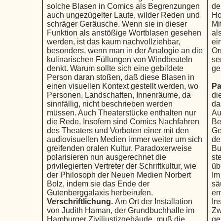
solche Blasen in Comics als Begrenzungen
de
auch ungezügelter Laute, wilder Reden und
Ho
schräger Geräusche. Wenn sie in dieser
Mi
Funktion als anstößige Wortblasen gesehen
al
werden, ist das kaum nachvollziehbar,
ei
besonders, wenn man in der Analogie an die
Or
kulinarischen Füllungen von Windbeuteln
se
denkt. Warum sollte sich eine gebildete
ge
Person daran stoßen, daß diese Blasen in
einen visuellen Kontext gestellt werden, wo
Pa
Personen, Landschaften, Innenräume, da
di
sinnfällig, nicht beschrieben werden
da
müssen. Auch Theaterstücke enthalten nur
Au
die Rede. Insofern sind Comics Nachfahren
Be
des Theaters und Vorboten einer mit den
Ge
audiovisuellen Medien immer weiter um sich
de
greifenden oralen Kultur. Paradoxerweise
Bu
polarisieren nun ausgerechnet die
st
privilegierten Vertreter der Schriftkultur, wie
üb
der Philosoph der Neuen Medien Norbert
Im
Bolz, indem sie das Ende der
sä
Gutenberggalaxis herbeirufen.
em
Verschriftlichung.
Am Ort der Installation
In
von Judith Haman, der Grundbuchhalle im
Zw
Hamburger Ziviljustizgebäude, muß die
ge