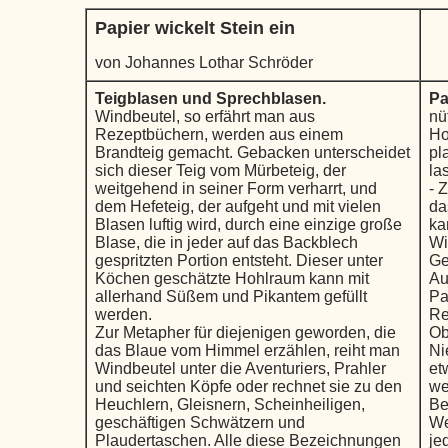
Papier wickelt Stein ein
von Johannes Lothar Schröder
Teigblasen und Sprechblasen.
Pa
Windbeutel, so erfährt man aus
nü
Rezeptbüchern, werden aus einem
Ho
Brandteig gemacht. Gebacken unterscheidet
pl
sich dieser Teig vom Mürbeteig, der
la
weitgehend in seiner Form verharrt, und
- 
dem Hefeteig, der aufgeht und mit vielen
da
Blasen luftig wird, durch eine einzige große
ka
Blase, die in jeder auf das Backblech
Wi
gespritzten Portion entsteht. Dieser unter
Ge
Köchen geschätzte Hohlraum kann mit
Au
allerhand Süßem und Pikantem gefüllt
Pa
werden.
Re
Zur Metapher für diejenigen geworden, die
Ob
das Blaue vom Himmel erzählen, reiht man
Ni
Windbeutel unter die Aventuriers, Prahler
et
und seichten Köpfe oder rechnet sie zu den
we
Heuchlern, Gleisnern, Scheinheiligen,
Be
geschäftigen Schwätzern und
We
Plaudertaschen. Alle diese Bezeichnungen
je