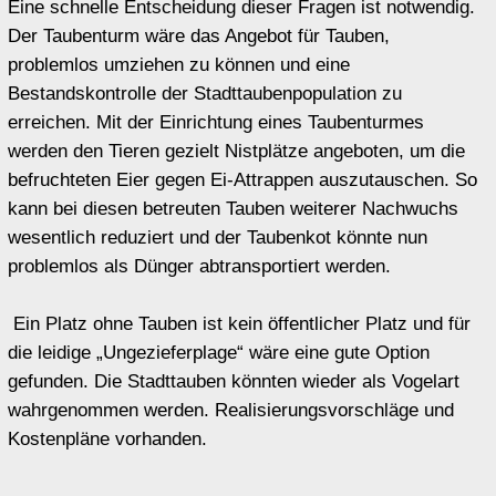
Weltfriedenstag Berlin 29.08.2010
Ein Dokumentationsfilm von Judith Haman
Ausgewä
Ablehnen
Alle
hlte
akzeptier
akzeptier
en
en