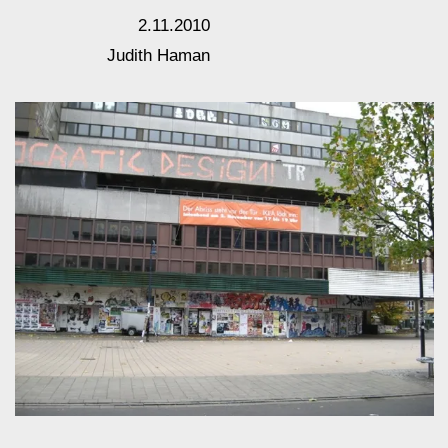
Die Auflagen des Tierschutzes verlangen, sich über den
Verbleib der
im Frappant-Gebäude lebenden Tauben Gedanken zu
machen und
eine Lösung zu finden.
Ein Taubenturm wäre einmal ein Angebot für die Tauben,
problemlos umziehen zu können und zum anderen wäre
dadurch die Möglichkeit gegeben, eine Bestandskontrolle
der Stadttaubenpopulation zu gewährleisten.
Eine andere Lösung wäre, auf dem Dach Ikeas, des
ehemaligen Frappant-Gebäudes, Taubenschläge
einzurichten, in denen eine zuverlässige, gewissenhafte
Betreuung der Tauben über einen längeren Zeitraum
gesichert ist.
Eine schnelle Entscheidung dieser Fragen ist notwendig.
Der Taubenturm wäre das Angebot für Tauben,
problemlos umziehen zu können und eine
Bestandskontrolle der Stadttaubenpopulation zu
erreichen. Mit der Einrichtung eines Taubenturmes
werden den Tieren gezielt Nistplätze angeboten, um die
befruchteten Eier gegen Ei-Attrappen auszutauschen. So
kann bei diesen betreuten Tauben weiterer Nachwuchs
wesentlich reduziert und der Taubenkot könnte nun
problemlos als Dünger abtransportiert werden.