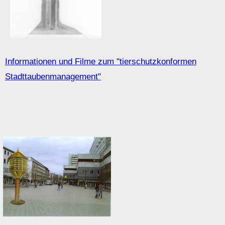
2.11.2010
Judith Haman
Das Frappantgebäude ist Quartier für viele Stadttauben.
Der Abriß des Gebäudes ist zum Ende dieses Jahres von
Ikea geplant.