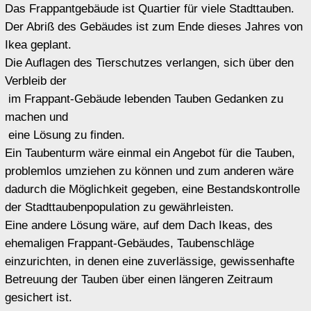
Ein Platz ohne Tauben ist kein öffentlicher Platz und für
die leidige „Ungezieferplage“ wäre eine gute Option
gefunden. Die Stadttauben könnten wieder als Vogelart
wahrgenommen werden. Realisierungsvorschläge und
Kostenpläne vorhanden.
Notwendig
Diese Website verwendet
Funktional
Cookies. Bitte sehen Sie
Präferenzen
unsere
Datenschutzrichtlinie
Analytik
für Details.
Marketing
Beim Klicken werden Ihre Daten an
Video anzeigen
Google gesendet, der Cookies setzt
und Ihre Daten zur Personalisierung
von Werbung verwendet