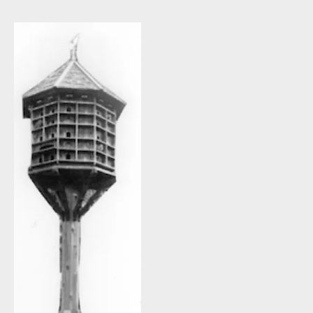
Informationen und Filme zum "tierschutzkonformen
Stadttaubenmanagement"