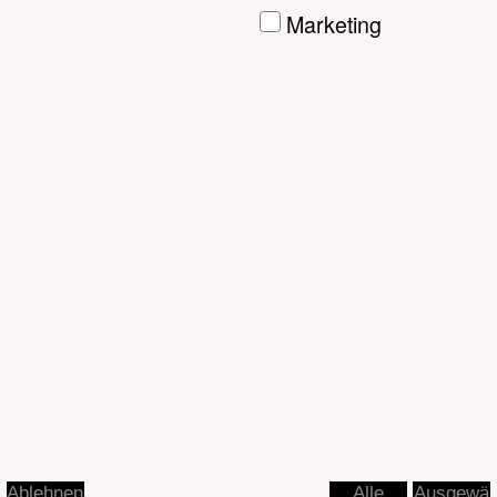
Ausgewä
Ablehnen
Alle
hlte
akzeptier
akzeptier
en
en