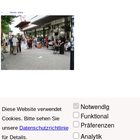
<--
Übersich
Weiter --
Zurück
t
>
Aktuelle Seite: 9
Notwendig
Diese Website verwendet
Funktional
Cookies. Bitte sehen Sie
Präferenzen
unsere
Datenschutzrichtlinie
Analytik
für Details.
Marketing