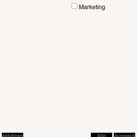
Ausgewä
Ablehnen
Alle
hlte
akzeptier
akzeptier
en
en