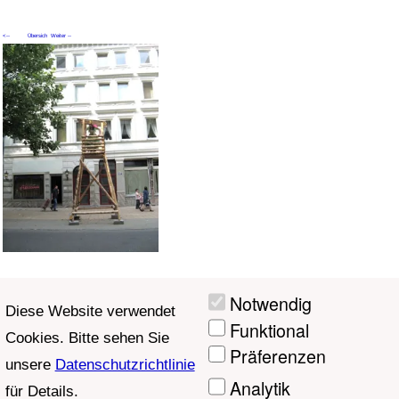
<--
Übersich
Weiter --
Zurück
t
>
Aktuelle Seite: 7
Notwendig
Diese Website verwendet
Funktional
Cookies. Bitte sehen Sie
Präferenzen
unsere
Datenschutzrichtlinie
Analytik
für Details.
Marketing