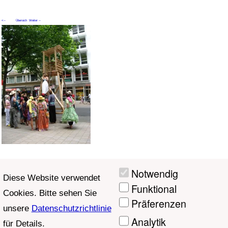
<--
Übersich
Weiter --
Zurück
t
>
Aktuelle Seite: 5
Notwendig
Diese Website verwendet
Funktional
Cookies. Bitte sehen Sie
Präferenzen
unsere
Datenschutzrichtlinie
Analytik
für Details.
Marketing