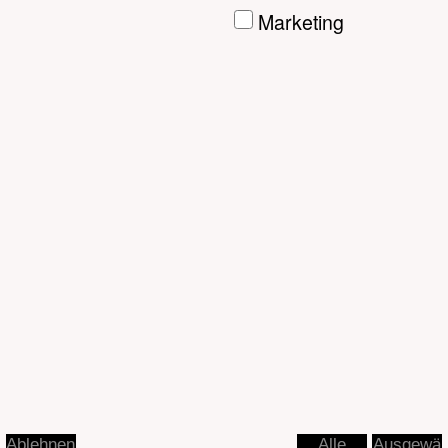
Ausgewä
Ablehnen
Alle
hlte
akzeptier
akzeptier
en
en