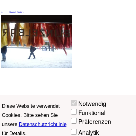
<--
Übersich
Weiter --
Zurück
t
>
Aktuelle Seite: 5
Notwendig
Diese Website verwendet
Funktional
Cookies. Bitte sehen Sie
Präferenzen
unsere
Datenschutzrichtlinie
Analytik
für Details.
Marketing