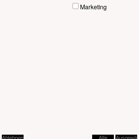
Ausgewä
Ablehnen
Alle
hlte
akzeptier
akzeptier
en
en