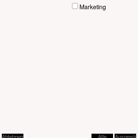
Ausgewä
Ablehnen
Alle
hlte
akzeptier
akzeptier
en
en