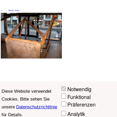
<--
Übersich
Weiter --
Zurück
t
>
Aktuelle Seite: 5
Notwendig
Diese Website verwendet
Funktional
Cookies. Bitte sehen Sie
Präferenzen
unsere
Datenschutzrichtlinie
Analytik
für Details.
Marketing