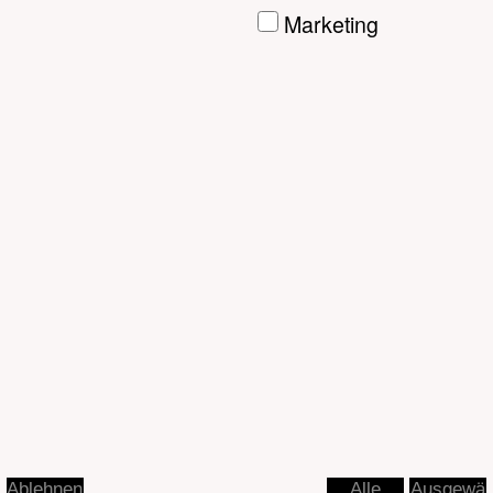
Foto©Judith_Haman
Name: P1020163
Ausgewä
Ablehnen
Alle
hlte
akzeptier
akzeptier
en
en