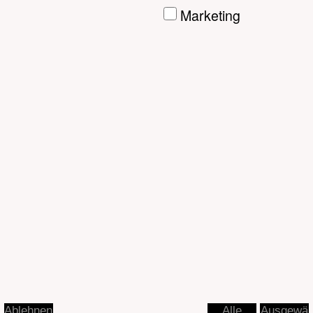
Ausgewä
Ablehnen
Alle
hlte
akzeptier
akzeptier
en
en