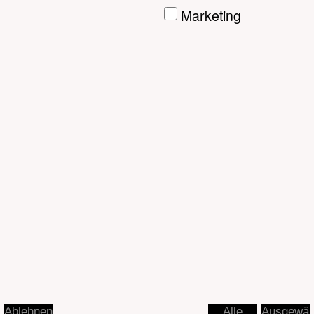
Ausgewä
Ablehnen
Alle
hlte
akzeptier
akzeptier
en
en