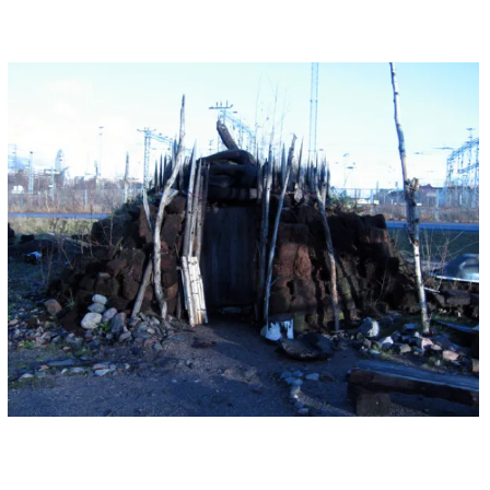
BLINZELBAR, Große Bergstraße 158 am 12. März 2006
17 bis 21 Uhr
auf Einladung von
Dada de Nada :
An Insider's View of Outsider Art: Erkki Pirtola. -
Finnish Self-Taught Artists and other Performers.