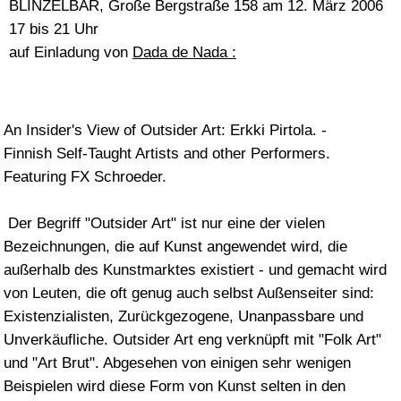
Featuring FX Schroeder.
Der Begriff "Outsider Art" ist nur eine der vielen
Bezeichnungen, die auf Kunst angewendet wird, die
außerhalb des Kunstmarktes existiert - und gemacht wird
von Leuten, die oft genug auch selbst Außenseiter sind:
Existenzialisten, Zurückgezogene, Unanpassbare und
Unverkäufliche. Outsider Art eng verknüpft mit "Folk Art"
und "Art Brut". Abgesehen von einigen sehr wenigen
Beispielen wird diese Form von Kunst selten in den
gängigen Institutionen gezeigt. Zum einen liegt das daran,
dass viele kunstwerke - umbebaute Häuser, Gärten,
Skulpturen lokal verankert sind. Auch ist vieles von dem,
was geschaffen wurde, vergänglich - organische Objekte,
Performances - oder einfach auch nur einmalig.
Der finnische Videodokumentar Erkki Pirtola filmt seit 25
Jahren die verschiedenen Künstler in Finnland und
Estland, die sich - oftmals irgendwo in der Wildnis hinter
den Dörfern - ihrer Arbeit widmen. Viele Künstler werden
im Abstand von einigen Jahren wieder und wieder besucht.
Unzählige Bänder mit Ansichten, Performances,
Interviews füllen sein Archiv. Zur Zeit arbeitet Erkki Pirtola
im Auftrag des finnischen Kultusministeriums. Er war eine