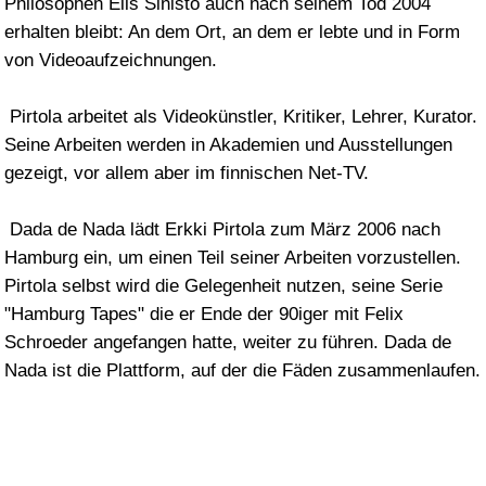
Notwendig
Diese Website verwendet
Funktional
Cookies. Bitte sehen Sie
Präferenzen
unsere
Datenschutzrichtlinie
Analytik
für Details.
Marketing
Ausgewä
Ablehnen
Alle
hlte
akzeptier
akzeptier
en