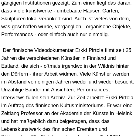
Zeitlang Professor an der Akademie der Künste in Helsinki
und hat maßgeblich dazu beigetragen, dass das
Lebenskunstwerk des finnischen Eremiten und
Philosophen Elis Sinistö auch nach seinem Tod 2004
erhalten bleibt: An dem Ort, an dem er lebte und in Form
von Videoaufzeichnungen.
Pirtola arbeitet als Videokünstler, Kritiker, Lehrer, Kurator.
Seine Arbeiten werden in Akademien und Ausstellungen
gezeigt, vor allem aber im finnischen Net-TV.
Dada de Nada lädt Erkki Pirtola zum März 2006 nach
Hamburg ein, um einen Teil seiner Arbeiten vorzustellen.
Pirtola selbst wird die Gelegenheit nutzen, seine Serie
"Hamburg Tapes" die er Ende der 90iger mit Felix
Schroeder angefangen hatte, weiter zu führen. Dada de
Nada ist die Plattform, auf der die Fäden zusammenlaufen.