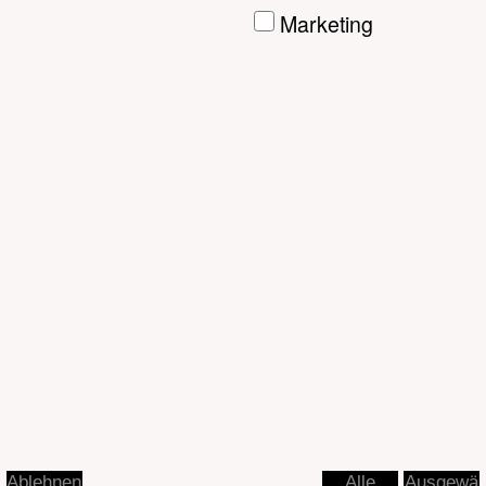
Ausgewä
Ablehnen
Alle
hlte
akzeptier
akzeptier
en
en