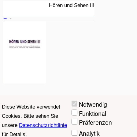
Hören und Sehen III
Konzerte - Performances - Notationen
Index
2
und Klanginstallationen vom 13. Juni
/
bis 22. Juni in KX auf Kampnagel
1
4
©Projektgruppe Hören und Sehen /
Judith_Haman, Georgia Hoppe, Heiner
Notwendig
Diese Website verwendet
Metzger, Harry Nitz, Hannes Wienert
Funktional
Cookies. Bitte sehen Sie
Präferenzen
unsere
Datenschutzrichtlinie
Analytik
für Details.
Marketing