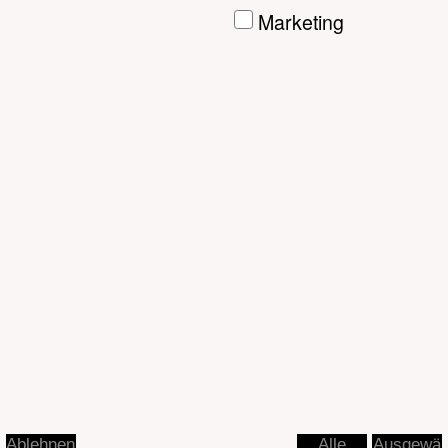
Ausgewä
Ablehnen
Alle
hlte
akzeptier
akzeptier
en
en