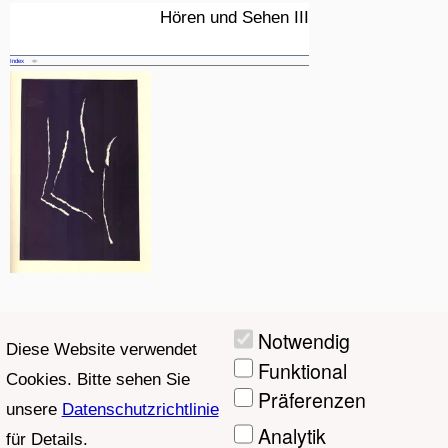
Hören und Sehen III
Konzerte - Performances - Notationen
Index
10
und Klanginstallationen vom 13. Juni
/
bis 22. Juni in KX auf Kampnagel
14
©Projektgruppe Hören und Sehen /
Judith_Haman, Georgia Hoppe, Heiner
Notwendig
Diese Website verwendet
Metzger, Harry Nitz, Hannes Wienert
Funktional
Cookies. Bitte sehen Sie
Präferenzen
unsere
Datenschutzrichtlinie
Analytik
für Details.
Marketing