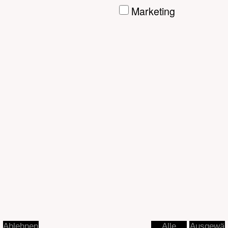
Ausgewä
Ablehnen
Alle
hlte
akzeptier
akzeptier
en
en