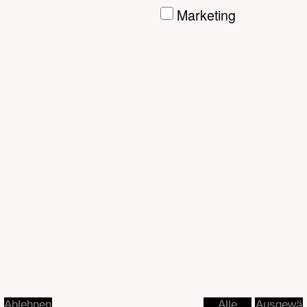
Ausgewä
Ablehnen
Alle
hlte
akzeptier
akzeptier
en
en