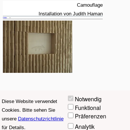
Camouflage
Installation von Judith Haman
Index
2
4. – 11. August 2005
/
Blinzelbar Große Bergstraße 158
6
Hamburg - Altona
©Judith_Haman
Notwendig
Diese Website verwendet
Funktional
Cookies. Bitte sehen Sie
Präferenzen
unsere
Datenschutzrichtlinie
Analytik
für Details.
Marketing